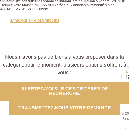
Sur notre site consultez les annonces immobilière de Maison à vendre SANNOIS.
Trouvez votre Maison sur SANNOIS grâce aux annonces immobilières de
AGENCE PRINCIPALE Ermont.
IMMOBILIER SANNOIS
Nous n'avons pas de biens à vous proposer dans la
catégoriepour le moment, plusieurs options s'offrent à
E
vous :
E
PROP
ALERTEZ-MOI SUR CES CRITÈRES DE
RECHERCHE.
CO
TRANSMETTEZ-NOUS VOTRE DEMANDE
© 20
Prin