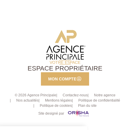
le bien. DPE très avantageux : C ! Appartement sans
aucun travaux à prévoir, idéal premier achat,
investisseurs ou pied-à-terre !
VOTRE ESPACE
ESPACE PROPRIÉTAIRE
MON COMPTE
© 2026 Agence Principale
Contactez-nous
Notre agence
Nos actualités
Mentions légales
Politique de confidentialité
Politique de cookies
Plan du site
Site designé par