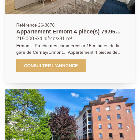
Référence 26-3876
Appartement Ermont 4 pièce(s) 79.95
m2
219 000 €
4 pièces
81 m²
Ermont - Proche des commerces à 15 minutes de la
gare de Cernay/Ermont... Appartement 4 pièces de
81.04 m² carrez offrant : Entrée avec rangement,
grand séjour de 21.12 m², cuisine aménagée,
CONSULTER L'ANNONCE
l'ensemble donnant sur un balcon de 8.50 m² ,
dégagement, trois chambres dont deux avec
rangements, salle de bains et wc indépendant. Box en
sous-sol. DPE très avantageux : C ! Appartement
spacieux, lumineux et très fonctionnel !