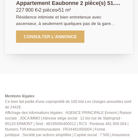
Appartement Eaubonne 2 pièce(s) 51.34
m2
227 900 €
2 pièces
51 m²
Résidence intimiste et bien entretenue avec
ascenseur, à seulement quelques pas de la gare
d'Ermont-Eaubonne (RER C, Ligne H et J) et de
toutes les commodités... Charmant appartement
CONSULTER L'ANNONCE
traversant type 2 pièces de 51.34 m² proposant une
distribution agréable avec une entrée desservant un
agréable séjour, une cuisine indépendante ainsi qu'un
espace nuit composé d'un dégagement avec
rangements desservant une salle de bains, un WC et
une chambre disposant d'un double placards. Deux
extérieurs confortables viennent prolonger les
espaces de vie, dont une terrasse bénéficiant d'un
cadre agréable sur les jardins de la copropriété,
Mentions légales
offrant un environnement calme et verdoyant. Un box
Ce bien fait partie d'une copropriété de 100 lots.Les charges annuelles sont
de 2442€.
sécurisé en sous-sol ainsi qu'une cave complète le
Affichage des informations légales : AGENCE PRINCIPALE Ermont | Raison
bien. Cadre privilégié pour cet appartement
sociale : JOCA IMMO | Adresse siège social : 12 bis rue de Stalingrad -
bénéficiant d'un emplacement de premier ordre, une
95120 ERMONT | Siret : 48195000400012 | RCS : Pontoise 481 950 004 |
opportunité rare sur le marché !
Numero TVA Intracommunautaire : FR34481950004 | Forme
juridique : Société par actions simplifiée | Capital social : 7 500 | Assurance