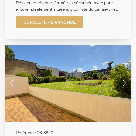
Résidence récente, fermée et sécurisée avec parc
arboré, idéalement située à proximité du centre-ville,
des commodités et des grands axes. Appartement de
type F3 d'environ 56,75 m² (loi Carrez), comprenant :
CONSULTER L'ANNONCE
une entrée, un séjour lumineux avec cuisine
aménagée, deux chambres avec placards, une salle
de bain ainsi qu'un WC indépendant. Vous profiterez
également d'un agréable balcon, idéalement exposé,
dans la continuité du séjour. Une place de parking en
sous-sol complète ce bien. Appartement vendu loué,
avec un bail en cours jusqu'au 31/01/2027. Idéal
investisseurs !
Référence 26-3890