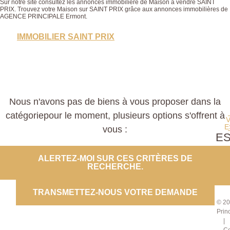
Sur notre site consultez les annonces immobilière de Maison à vendre SAINT
PRIX. Trouvez votre Maison sur SAINT PRIX grâce aux annonces immobilières de
AGENCE PRINCIPALE Ermont.
IMMOBILIER SAINT PRIX
Nous n'avons pas de biens à vous proposer dans la
catégoriepour le moment, plusieurs options s'offrent à
E
vous :
E
PROP
ALERTEZ-MOI SUR CES CRITÈRES DE
RECHERCHE.
CO
TRANSMETTEZ-NOUS VOTRE DEMANDE
© 20
Prin