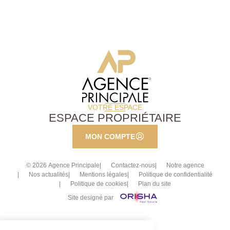
télétravail, activité professionnelle ou bien encore
studio indépendant par exemple. Petit bâti annexe
propice pour un atelier, grande aire de stationnement
pour plusieurs véhicules et carport en fond de parcelle
complètent les prestations attractives de ce bien. Une
maison familiale alliant cachet, confort, beaux
volumes et proximité des transports. Contactez
l'Agence Principale d'Ermont pour programmer une
visite !
VOTRE ESPACE
ESPACE PROPRIÉTAIRE
MON COMPTE
© 2026 Agence Principale
Contactez-nous
Notre agence
Nos actualités
Mentions légales
Politique de confidentialité
Politique de cookies
Plan du site
Site designé par