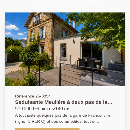
Référence 26-3894
Séduisante Meulière à deux pas de la
gare de Franconville!
519 000 €
6 pièces
140 m²
À tout juste quelques pas de la gare de Franconville
(ligne H/ RER C) et des commodités, tout en
bénéficiant d'un environnement calme, découvrez