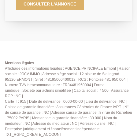
cette élégante meulière pleine de caractère, édifiée
CONSULTER L'ANNONCE
sur un terrain de 567 m² avec un agréable jardin
familial. Au rez-de-chaussée, vous serez
immédiatement séduits par sa superbe pièce de vie
de 62 m², véritable coeur de la maison, réunissant
salon avec cheminée, salle à manger et cuisine
ouverte entièrement équipée avec îlot central. Un
espace généreux, chaleureux et convivial, largement
ouvert sur la terrasse et le jardin. Un WC complète ce
niveau. La maison d'une surface habitable d'environ
Mentions légales
140 m² (168 m² au sol) comprend à l'étage, deux
Affichage des informations légales : AGENCE PRINCIPALE Ermont | Raison
sociale : JOCA IMMO | Adresse siège social : 12 bis rue de Stalingrad -
chambres dont une chambre parentale avec salle de
95120 ERMONT | Siret : 48195000400012 | RCS : Pontoise 481 950 004 |
bains privative, une salle d'eau commune avec WC;
Numero TVA Intracommunautaire : FR34481950004 | Forme
au deuxième étage, le palier dessert une chambre et
juridique : Société par actions simplifiée | Capital social : 7 500 | Assurance
un bureau. Le charme de l'ancien est omniprésent :
RCP : NC |
belle hauteur sous plafond, moulures et parquet
Carte T : 915 | Date de délivrance : 0000-00-00 | Lieu de délivrance : NC |
d'époque. Le sous-sol total constitue un véritable
Caisse de garantie financière : Assurances Générales de France IART. | N°
de caisse de garantie : NC | Adresse caisse de garantie : 87 rue de Richelieu
atout avec une chambre d'appoint (ou bureau), une
- 75002 PARIS | Montant de la garantie financière : 30 000 | Nom du
salle d'eau, mais également une vaste pièce chauffée
médiateur : NC | Adresse du médiateur : NC | Adresse du site : NC |
de 33 m² avec baie vitrée, qui permettra de répondre
Entreprise juridiquement et financièrement indépendante
à diverses attentes : salle de jeux, espace de
TXT_RGPD_CREATE_ACCOUNT