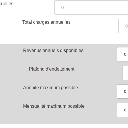
suelles
Total charges annuelles
Revenus annuels disponibles
Plafond d'endettement
Annuité maximum possible
Mensualité maximum possible