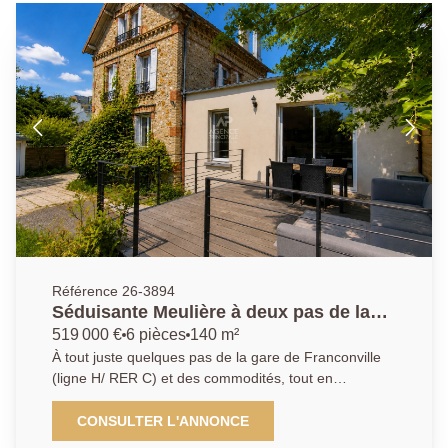
Référence 26-3894
Séduisante Meulière à deux pas de la
gare de Franconville!
519 000 €
6 pièces
140 m²
À tout juste quelques pas de la gare de Franconville
(ligne H/ RER C) et des commodités, tout en
bénéficiant d'un environnement calme, découvrez
cette élégante meulière pleine de caractère, édifiée
CONSULTER L'ANNONCE
sur un terrain de 567 m² avec un agréable jardin