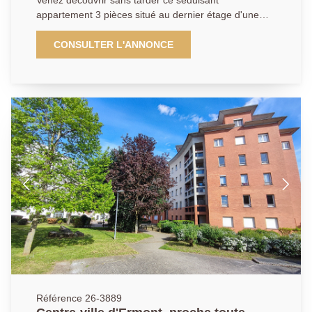
Venez découvrir sans tarder ce séduisant
appartement 3 pièces situé au dernier étage d'une
résidence de 2014 de bon standing et parfaitement
entretenue en centre-ville d'Ermont. D'une surface
CONSULTER L'ANNONCE
carrez de 65,39 m² , l'appartement s'agence ainsi:
entrée avec placard ouverte sur une lumineuse pièce
de vie composée d'un salon-séjour et d'une cuisine
équipée, l'ensemble offrant un espace confortable et
convivial de 32 m² prolongé d'un grand balcon.
L'espace nuit desservi par un dégagement avec
penderie, comprend 2 chambres dont une avec
penderie, salle de bains fonctionnelle avec double
vasque, et WC indépendant avec coin buanderie.
Vous disposerez d'une place de parking privative en
sous-sol sécurisé. Local vélos à disposition dans la
résidence également. Evoluant dans un
environnement apprécié pour sa tranquillité ambiante,
cette résidence jouit par ailleurs d'une localisation
qualitative et très pratique, à 20 minutes en train porte
à porte de Paris. Vous serez situés à deux pas de la
gare d'Ermont-Halte, moins de 10 minutes à pied de
Référence 26-3889
la gare de Cernay et à environ 15 minutes à pied du